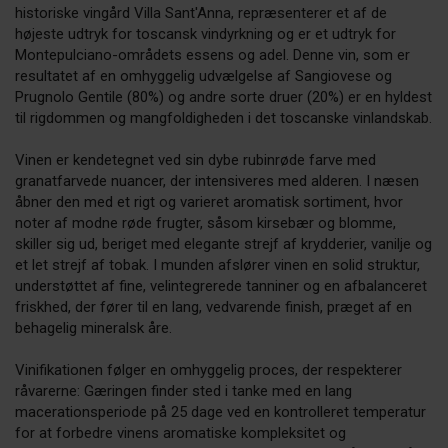
Toscana
historiske vingård Villa Sant'Anna, repræsenterer et af de
højeste udtryk for toscansk vindyrkning og er et udtryk for
Umbrien
Montepulciano-områdets essens og adel. Denne vin, som er
resultatet af en omhyggelig udvælgelse af Sangiovese og
Veneto
Prugnolo Gentile (80%) og andre sorte druer (20%) er en hyldest
til rigdommen og mangfoldigheden i det toscanske vinlandskab.
HVID/ROSE
Vinen er kendetegnet ved sin dybe rubinrøde farve med
granatfarvede nuancer, der intensiveres med alderen. I næsen
BOBLER
åbner den med et rigt og varieret aromatisk sortiment, hvor
noter af modne røde frugter, såsom kirsebær og blomme,
DESSERTVIN
skiller sig ud, beriget med elegante strejf af krydderier, vanilje og
et let strejf af tobak. I munden afslører vinen en solid struktur,
KÆLDERVIN
understøttet af fine, velintegrerede tanniner og en afbalanceret
friskhed, der fører til en lang, vedvarende finish, præget af en
SPECIALITETER
behagelig mineralsk åre.
Vinifikationen følger en omhyggelig proces, der respekterer
VINPRODUCENTER
råvarerne: Gæringen finder sted i tanke med en lang
macerationsperiode på 25 dage ved en kontrolleret temperatur
OM ITALUX
for at forbedre vinens aromatiske kompleksitet og