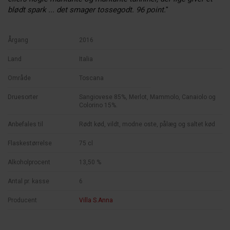
blødt spark ... det smager tossegodt. 96 point.
"
Årgang
2016
Land
Italia
Område
Toscana
Druesorter
Sangiovese 85%, Merlot, Mammolo, Canaiolo og
Colorino 15%.
Anbefales til
Rødt kød, vildt, modne oste, pålæg og saltet kød
Flaskestørrelse
75 cl
Alkoholprocent
13,50 %
Antal pr. kasse
6
Producent
Villa S.Anna