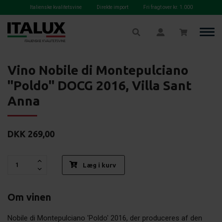
Italienske kvalitetsvine
Direkte import
Fri fragt over kr. 1.000
RØDVIN
Vino Nobile di Montepulciano
Alle regioner
"Poldo" DOCG 2016, Villa Sant
Abruzzo
Anna
Friuli
DKK
269,00
Piemonte
Puglien
Læg i kurv
Sicilien
Om vinen
Sydtyrol
Nobile di Montepulciano 'Poldo' 2016, der produceres af den