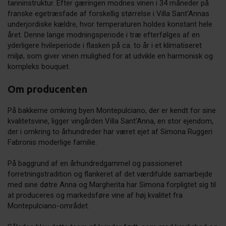
tanninstruktur. Efter gæringen modnes vinen i 34 måneder på
franske egetræsfade af forskellig størrelse i Villa Sant'Annas
underjordiske kældre, hvor temperaturen holdes konstant hele
året. Denne lange modningsperiode i træ efterfølges af en
yderligere hvileperiode i flasken på ca. to år i et klimatiseret
miljø, som giver vinen mulighed for at udvikle en harmonisk og
kompleks bouquet.
Om producenten
På bakkerne omkring byen Montepulciano, der er kendt for sine
kvalitetsvine, ligger vingården Villa Sant'Anna, en stor ejendom,
der i omkring to århundreder har været ejet af Simona Ruggeri
Fabronis moderlige familie.
På baggrund af en århundredgammel og passioneret
forretningstradition og flankeret af det værdifulde samarbejde
med sine døtre Anna og Margherita har Simona forpligtet sig til
at produceres og markedsføre vine af høj kvalitet fra
Montepulciano-området.